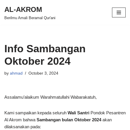
AL-AKROM
Skip
Berilmu Amali Beramal Qur'ani
to
content
Info Sambangan
Oktober 2024
by
ahmad
October 3, 2024
Assalamu’alaikum Warahmatullahi Wabarakatuh,
Kami sampaikan kepada seluruh
Wali Santri
Pondok Pesantren
Al Akrom bahwa
Sambangan bulan Oktober 2024
akan
dilaksanakan pada: