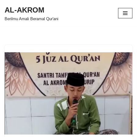
AL-AKROM
Skip
Berilmu Amali Beramal Qur'ani
to
content